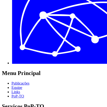
Menu Principal
Publicações
Equipe
Links
PoP-TO
Serviços PoP-TO