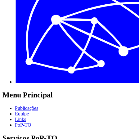
Menu Principal
Publicações
Equipe
Links
PoP-TO
Serviços PoP-TO