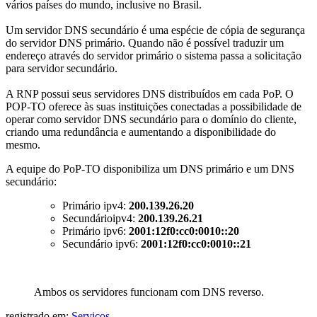
vários países do mundo, inclusive no Brasil.
Um servidor DNS secundário é uma espécie de cópia de segurança
do servidor DNS primário. Quando não é possível traduzir um
endereço através do servidor primário o sistema passa a solicitação
para servidor secundário.
A RNP possui seus servidores DNS distribuídos em cada PoP. O
POP-TO oferece às suas instituições conectadas a possibilidade de
operar como servidor DNS secundário para o domínio do cliente,
criando uma redundância e aumentando a disponibilidade do
mesmo.
A equipe do PoP-TO disponibiliza um DNS primário e um DNS
secundário:
Primário ipv4:
200.139.26.20
Secundárioipv4:
200.139.26.21
Primário ipv6:
2001:12f0:cc0:0010::20
Secundário ipv6:
2001:12f0:cc0:0010::21
Ambos os servidores funcionam com DNS reverso.
registrado em:
Serviços