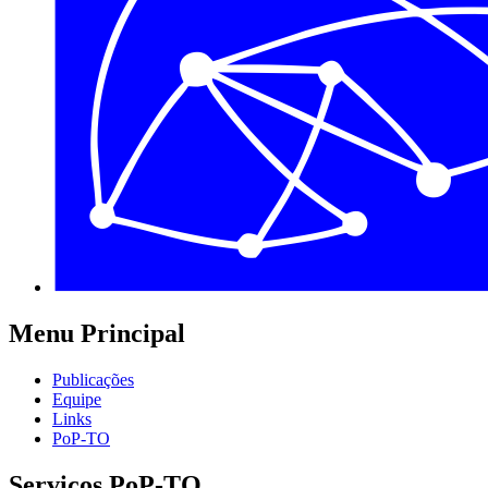
Menu Principal
Publicações
Equipe
Links
PoP-TO
Serviços PoP-TO