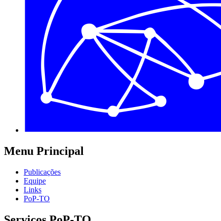
Menu Principal
Publicações
Equipe
Links
PoP-TO
Serviços PoP-TO