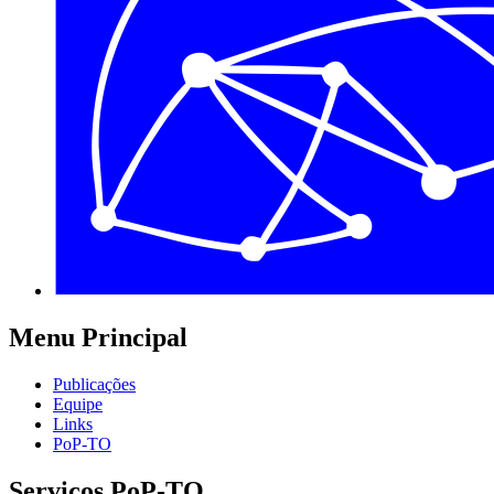
Menu Principal
Publicações
Equipe
Links
PoP-TO
Serviços PoP-TO