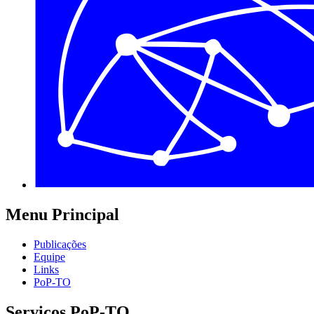
Menu Principal
Publicações
Equipe
Links
PoP-TO
Serviços PoP-TO