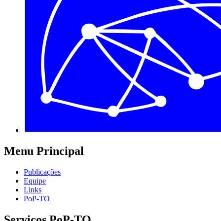
Menu Principal
Publicações
Equipe
Links
PoP-TO
Serviços PoP-TO